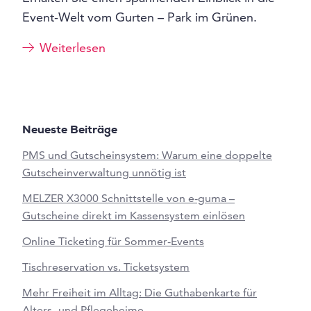
Event-Welt vom Gurten – Park im Grünen.
Weiterlesen
Neueste Beiträge
PMS und Gutscheinsystem: Warum eine doppelte
Gutscheinverwaltung unnötig ist
MELZER X3000 Schnittstelle von e-guma –
Gutscheine direkt im Kassensystem einlösen
Online Ticketing für Sommer-Events
Tischreservation vs. Ticketsystem
Mehr Freiheit im Alltag: Die Guthabenkarte für
Alters- und Pflegeheime