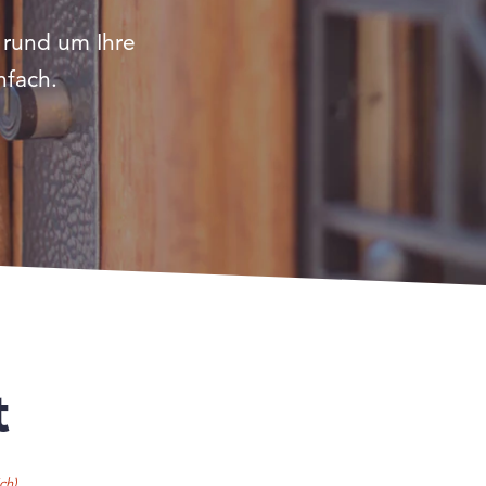
 rund um Ihre
nfach.
t
ch)