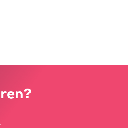
hren?
.