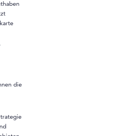
uthaben
zt
karte
r
nnen die
trategie
und