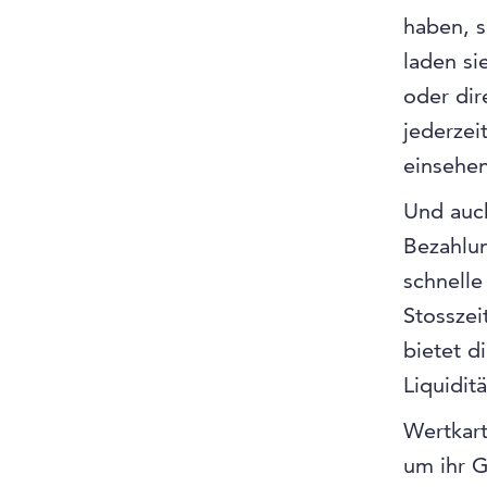
haben, 
laden s
oder dir
jederzei
einsehen
Und auch
Bezahlun
schnelle
Stosszei
bietet d
Liquiditä
Wertkart
um ihr 