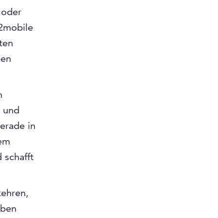
 oder
2mobile
ten
ben
n
e und
erade in
dem
 schafft
kehren,
aben