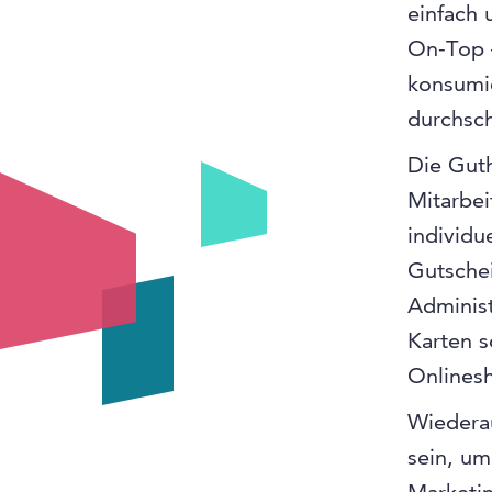
einfach 
On-Top –
konsumi
durchsch
Die Gut
Mitarbei
individu
Gutschei
Administ
Karten 
Onlinesh
Wiederau
sein, um