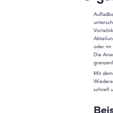
Aufladb
untersch
Vorteils
Abteilun
oder im 
Die Anwe
grenzenl
Mit dem
Wiedera
schnell 
Beis