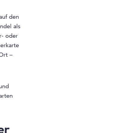
auf den
ndel als
r- oder
derkarte
Ort –
 und
arten
er