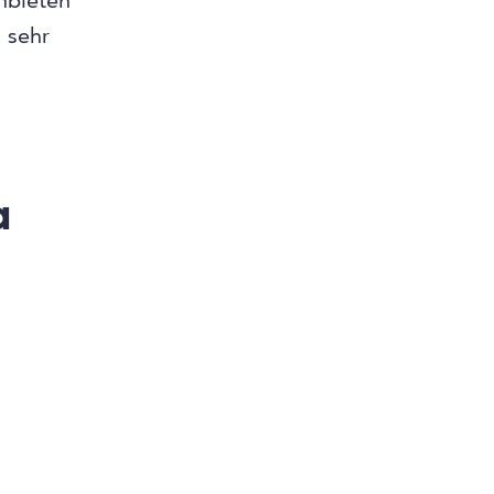
nbieten
 sehr
a