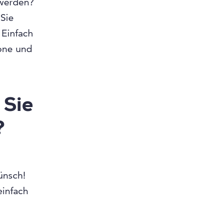
 werden?
Sie
Einfach
one und
 Sie
?
ünsch!
infach