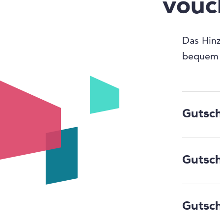
vouc
Das Hinz
bequem u
Gutsch
Öffnen 
Gutsch
Sie mit
Gutschei
Mit der
werden a
Gutsc
dabei. A
Gutschei