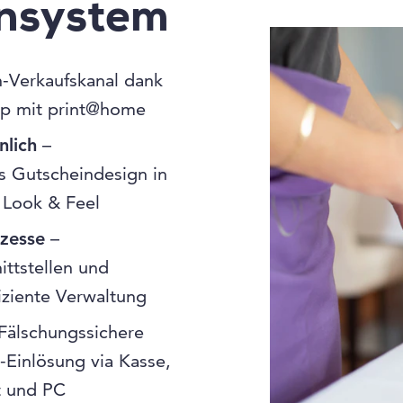
insystem
-Verkaufskanal dank
p mit print@home
nlich
–
 Gutscheindesign in
 Look & Feel
ozesse
–
ittstellen und
fiziente Verwaltung
Fälschungssichere
-Einlösung via Kasse,
t und PC