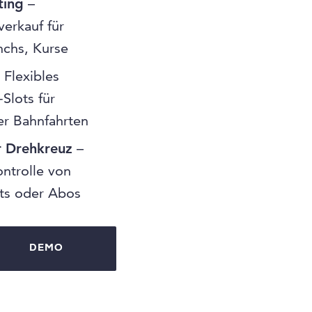
ting
–
verkauf für
nchs, Kurse
 Flexibles
Slots für
der Bahnfahrten
r Drehkreuz
–
ontrolle von
kets oder Abos
DEMO