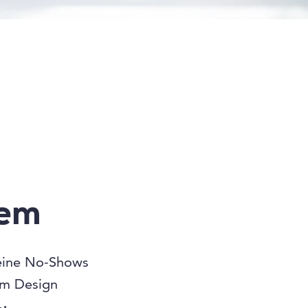
tem
ine No-Shows
em Design