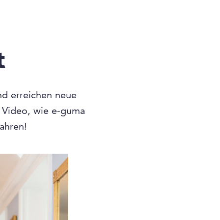
t
und erreichen neue
n Video, wie e-guma
fahren!