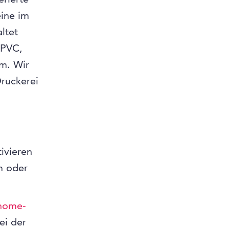
eine im
ltet
 PVC,
vm. Wir
ruckerei
ivieren
m oder
home-
ei der