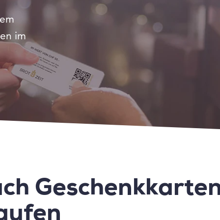
uem
ten im
ach Geschenkkarte
aufen