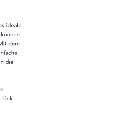
s ideale
, können
 Mit dem
infache
en die
er
 Link