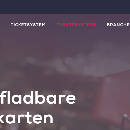
M
TICKETSYSTEM
ZUSATZSYSTEME
BRANCHE
fladbare
karten