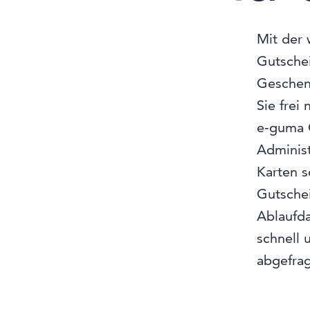
Mit der 
Gutsche
Geschenk
Sie frei
e‑guma G
Administ
Karten 
Gutsche
Ablaufd
schnell 
abgefra