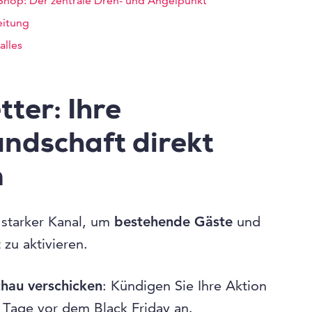
Shop: Der zentrale Dreh- und Angelpunkt
eitung
alles
tter: Ihre
dschaft direkt
n
 starker Kanal, um
bestehende Gäste
und
 zu aktivieren.
chau verschicken
: Kündigen Sie Ihre Aktion
r Tage vor dem Black Friday an.