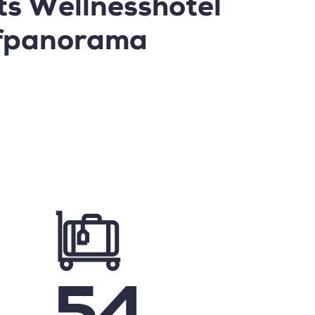
ts Wellnesshotel
fpanorama