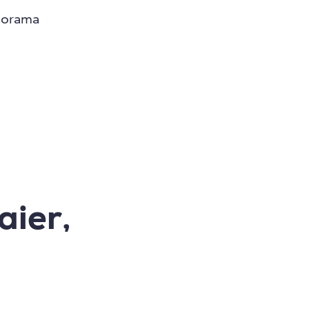
anorama
aier,