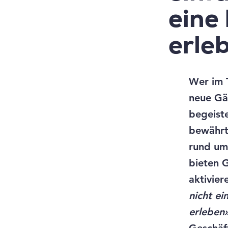
eine
erle
Wer im T
neue Gä
begeiste
bewährt
rund um
bieten 
aktivier
nicht ei
erleben