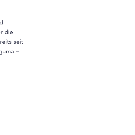
nd
r die
eits seit
-guma –