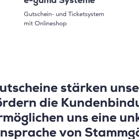
e-guma Systeme
Gutschein- und Ticketsystem
mit Onlineshop
utscheine stärken unser
ördern die Kundenbind
rmöglichen uns eine un
nsprache von Stammgä