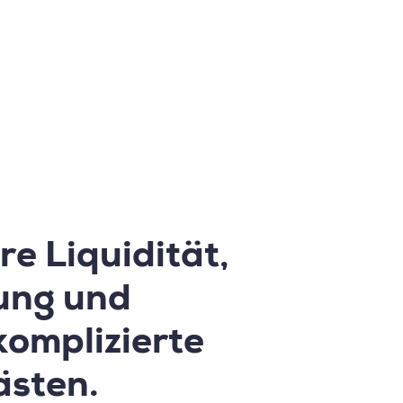
e Liquidität,
ung und
komplizierte
sten.