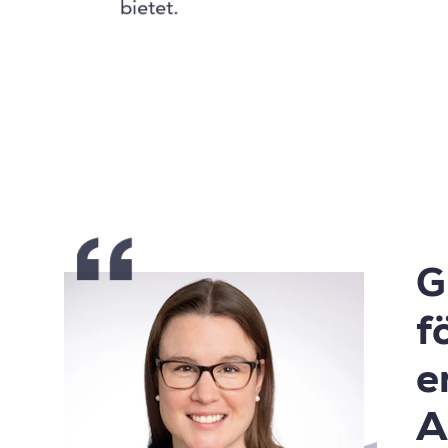
bietet.
G
f
e
A