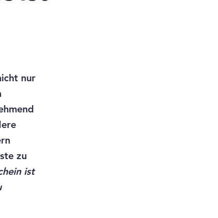
nicht nur
n
unehmend
dere
ern
ste zu
hein ist
u