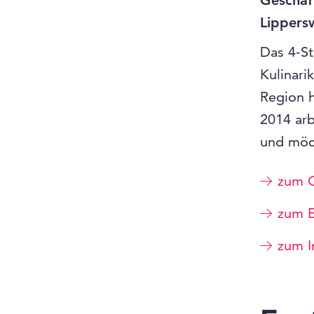
Geschäf
Lippersw
Das 4-St
Kulinari
Region h
2014 ar
und möc
zum 
zum 
zum I