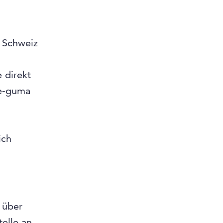
r Schweiz
 direkt
 e-guma
ich
 über
elle an.