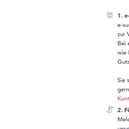
1. 
e-su
zur 
Bei 
wie 
Guts
Sie 
gern
Kont
2. F
Meld
unse