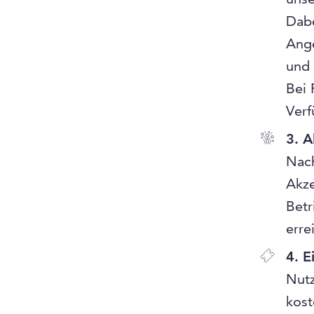
Dabe
Ange
und 
Bei 
Verf
3. A
Nach
Akze
Betr
erre
4. E
Nutz
kost