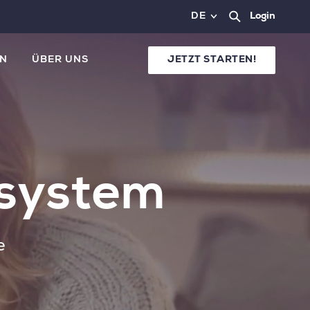
DE
Login
N
ÜBER UNS
JETZT STARTEN!
tsystem
e