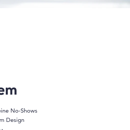
tem
ine No-Shows
em Design