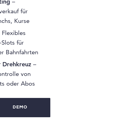
ting
–
verkauf für
nchs, Kurse
 Flexibles
Slots für
der Bahnfahrten
r Drehkreuz
–
ontrolle von
kets oder Abos
DEMO