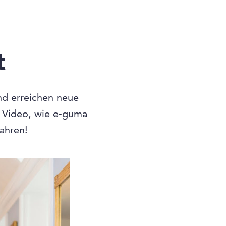
t
und erreichen neue
n Video, wie e-guma
fahren!