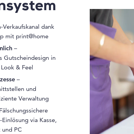
insystem
-Verkaufskanal dank
p mit print@home
nlich
–
 Gutscheindesign in
 Look & Feel
ozesse
–
ittstellen und
fiziente Verwaltung
Fälschungssichere
-Einlösung via Kasse,
t und PC