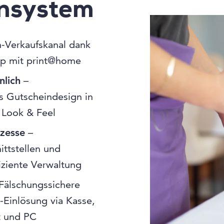
insystem
-Verkaufskanal dank
p mit print@home
nlich
–
 Gutscheindesign in
 Look & Feel
ozesse
–
ittstellen und
fiziente Verwaltung
Fälschungssichere
-Einlösung via Kasse,
t und PC