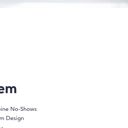
tem
ine No-Shows
em Design