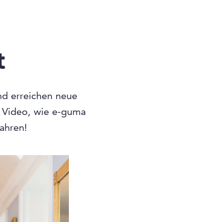
t
und erreichen neue
n Video, wie e-guma
fahren!