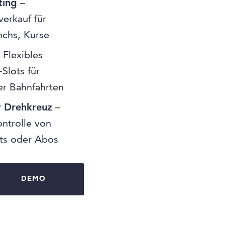
ting
–
verkauf für
nchs, Kurse
 Flexibles
Slots für
der Bahnfahrten
r Drehkreuz
–
ontrolle von
kets oder Abos
DEMO