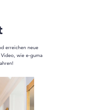
t
und erreichen neue
n Video, wie e-guma
fahren!