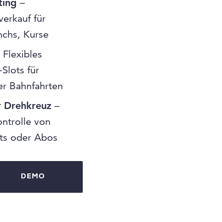
ting
–
verkauf für
nchs, Kurse
 Flexibles
Slots für
der Bahnfahrten
r Drehkreuz
–
ontrolle von
kets oder Abos
DEMO