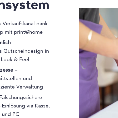
insystem
-Verkaufskanal dank
p mit print@home
nlich
–
 Gutscheindesign in
 Look & Feel
ozesse
–
ittstellen und
fiziente Verwaltung
Fälschungssichere
-Einlösung via Kasse,
t und PC