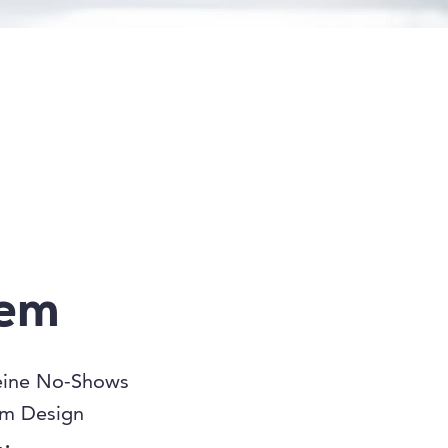
tem
ine No-Shows
em Design