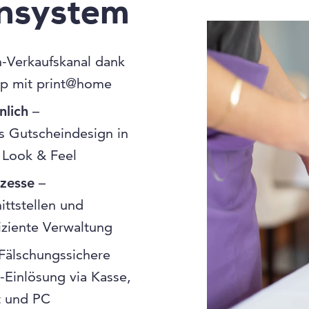
insystem
-Verkaufskanal dank
p mit print@home
nlich
–
 Gutscheindesign in
 Look & Feel
ozesse
–
ittstellen und
fiziente Verwaltung
Fälschungssichere
-Einlösung via Kasse,
t und PC