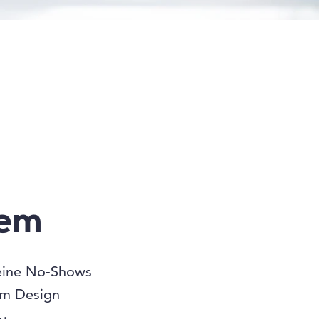
tem
ine No-Shows
em Design