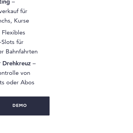
ting
–
verkauf für
nchs, Kurse
 Flexibles
Slots für
der Bahnfahrten
r Drehkreuz
–
ontrolle von
kets oder Abos
DEMO