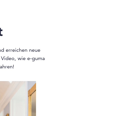
t
und erreichen neue
n Video, wie e-guma
fahren!