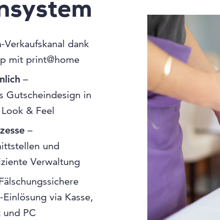
insystem
-Verkaufskanal dank
p mit print@home
nlich
–
 Gutscheindesign in
 Look & Feel
ozesse
–
ittstellen und
fiziente Verwaltung
Fälschungssichere
-Einlösung via Kasse,
t und PC