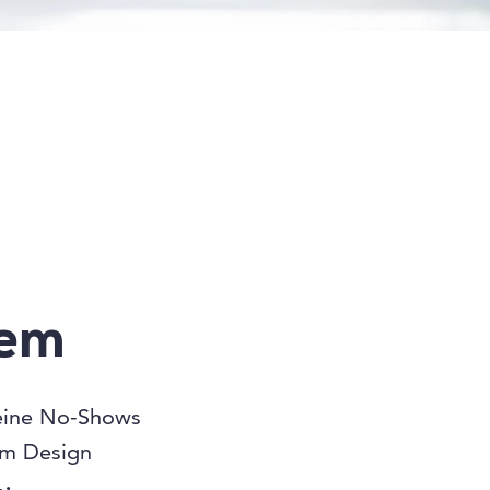
tem
ine No-Shows
em Design