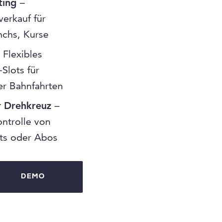
ting
–
verkauf für
nchs, Kurse
 Flexibles
Slots für
der Bahnfahrten
r Drehkreuz
–
ontrolle von
kets oder Abos
DEMO