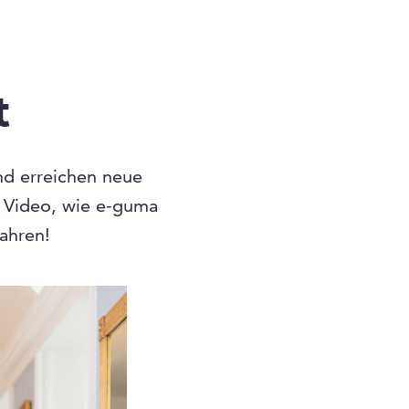
t
und erreichen neue
n Video, wie e-guma
fahren!