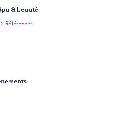
Spa & beauté
Références
énements