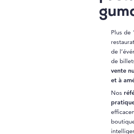
gum
Plus de 
restaura
de l’évé
de bille
vente nu
et à amé
Nos
réf
pratiqu
efficace
boutique
intellig