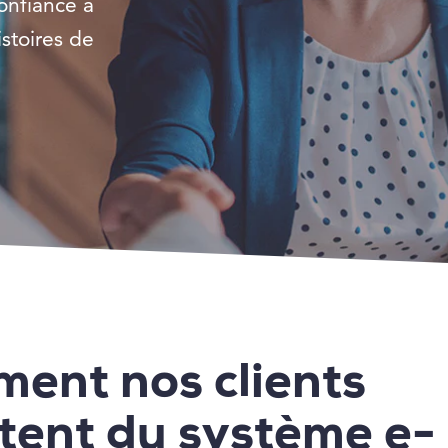
onfiance à
istoires de
ent nos clients
itent du système e-