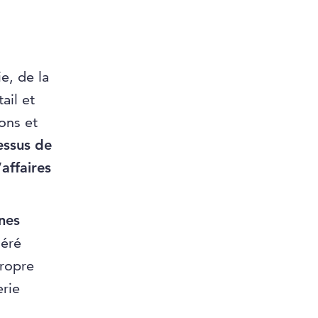
e, de la
ail et
ons et
essus de
affaires
nes
géré
propre
erie