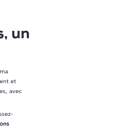
s, un
uma
ent et
es, avec
ssez-
bons