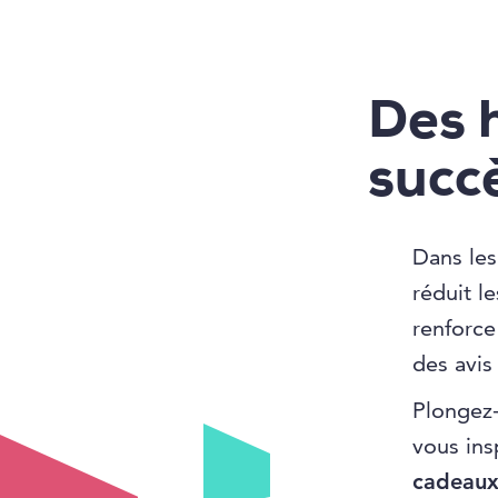
Des h
succ
Dans le
réduit l
renforce
des avis
Plongez-
vous ins
cadeaux