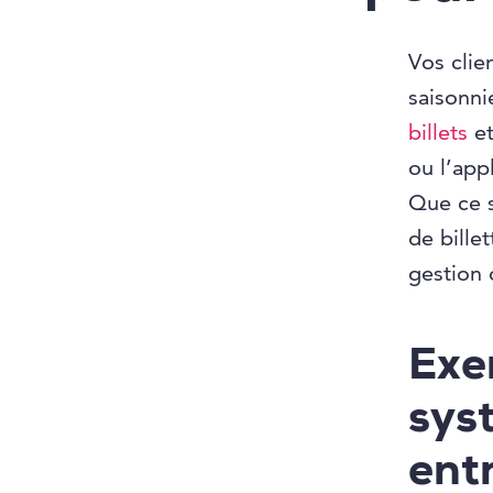
Vos clie
saisonni
billets
et
ou l’app
Que ce s
de bille
gestion 
Exe
syst
ent