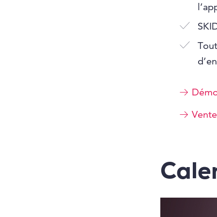
l’ap
SKID
Tout
d’en
Démo 
Vente
Cale