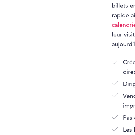
billets 
rapide a
calendri
leur vis
aujourd’
Crée
dire
Diri
Vend
impr
Pas 
Les 