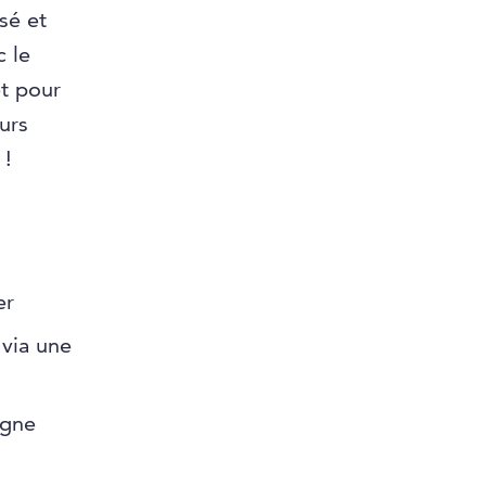
sé et
c le
et pour
urs
 !
er
 via une
igne