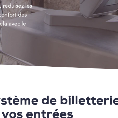
 réduisez les
confort des
cela avec le
stème de billetteri
 vos entrées