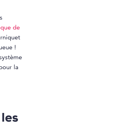
s
ique de
urniquet
ueue !
 système
pour la
 les