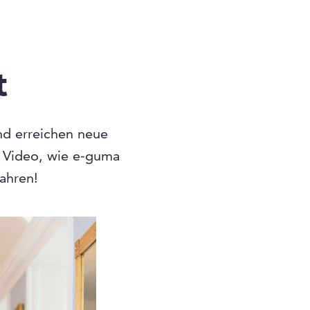
t
und erreichen neue
n Video, wie e-guma
fahren!