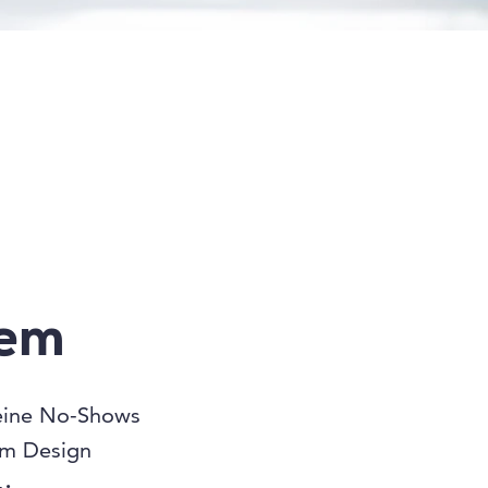
tem
ine No-Shows
em Design