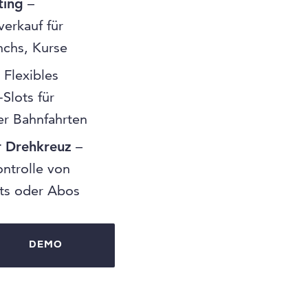
ting
–
verkauf für
nchs, Kurse
 Flexibles
Slots für
der Bahnfahrten
r Drehkreuz
–
ontrolle von
kets oder Abos
DEMO