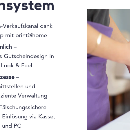
insystem
-Verkaufskanal dank
p mit print@home
nlich
–
 Gutscheindesign in
 Look & Feel
ozesse
–
ittstellen und
fiziente Verwaltung
Fälschungssichere
-Einlösung via Kasse,
t und PC