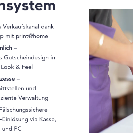
insystem
-Verkaufskanal dank
p mit print@home
nlich
–
 Gutscheindesign in
 Look & Feel
ozesse
–
ittstellen und
fiziente Verwaltung
Fälschungssichere
-Einlösung via Kasse,
t und PC