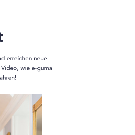
t
und erreichen neue
n Video, wie e-guma
fahren!