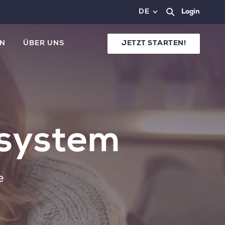
DE
Login
N
ÜBER UNS
JETZT STARTEN!
tsystem
e