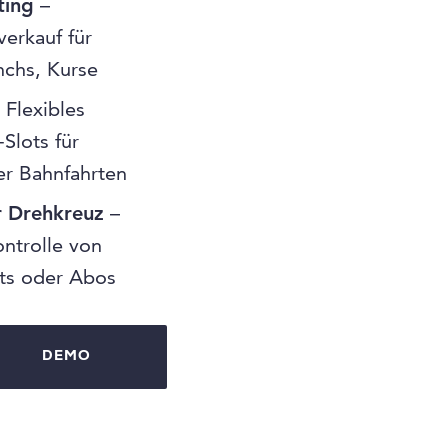
ting
–
verkauf für
nchs, Kurse
 Flexibles
Slots für
der Bahnfahrten
r Drehkreuz
–
ontrolle von
kets oder Abos
DEMO