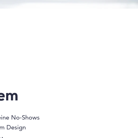
tem
ine No-Shows
em Design